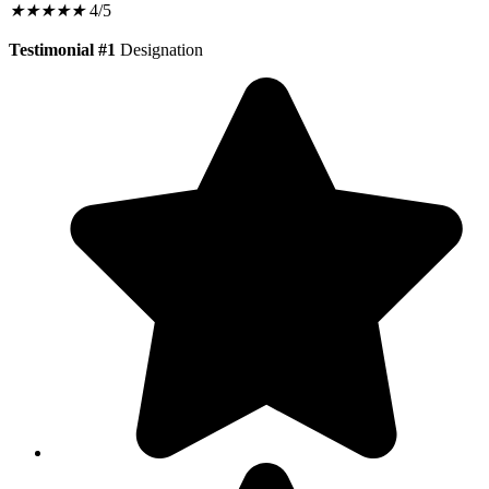
★
★
★
★
★
4/5
Testimonial #1
Designation